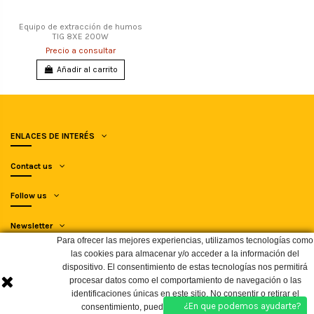
Equipo de extracción de humos
TIG 8XE 200W
Precio a consultar
Añadir al carrito
ENLACES DE INTERÉS
Contact us
Follow us
Newsletter
Para ofrecer las mejores experiencias, utilizamos tecnologías como
las cookies para almacenar y/o acceder a la información del
dispositivo. El consentimiento de estas tecnologías nos permitirá
procesar datos como el comportamiento de navegación o las
identificaciones únicas en este sitio. No consentir o retirar el
© Soluciones Industriales y Soldadura 2008, SLU - SOLYSOL. Todos los
¿En que podemos ayudarte?
consentimiento, puede afectar negativamente a ciertas