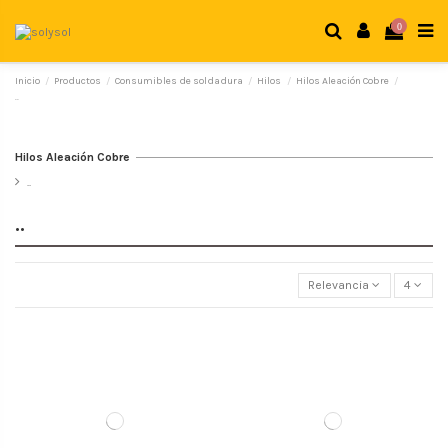
0
Inicio
Productos
Consumibles de soldadura
Hilos
Hilos Aleación Cobre
..
Hilos Aleación Cobre
..
..
Relevancia
4